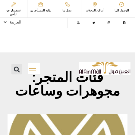
الوصول الينا
أماكن المحلات
اتصل بنا
ﺑﻮّاﺑﺔ اﻟﻤﺴﺘﺄﺟﺮﻳﻦ
استفسار عن
التأجير
فئات المتجر:
مجوهرات وساعات