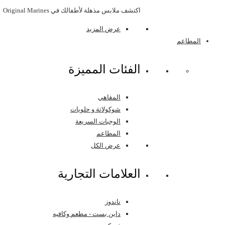
اكتشف ملابس مذهلة لأطفالك في Original Marines
عرض المزيد
المطاعم
اﻟﻔﺌﺎﺕ اﻟﻤﻤﻴﺰﺓ
المقاهي
شوكولاتة و حلويات
الوجبات السريعة
المطاعم
عرض الكل
العلامات التجارية
ناندوز
داين بست - مطعم وكافيه