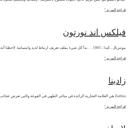
قراءة المزيد "
فيلكس اند نورتون
مونتريال ، كندا ، 1985…. بدأ كل شيء بملف تعريف ارتباط لذيذ وابتسامة. لاحظنا أنه عندما يأكل الناس ملفات تعريف الارتباط ، فإنهم عادة ما يبتسمون ، وهكذا
قراءة المزيد "
زادينا
Zadina هي العلامة التجارية الرائدة في متاجر الطهي في الفوعة والتي تعرض عجائب تمور الإمارات العربية المتحدة. عشاق الطعام ، انطلقوا في عالم مليء بالإغراء ولكنه صحي
قراءة المزيد "