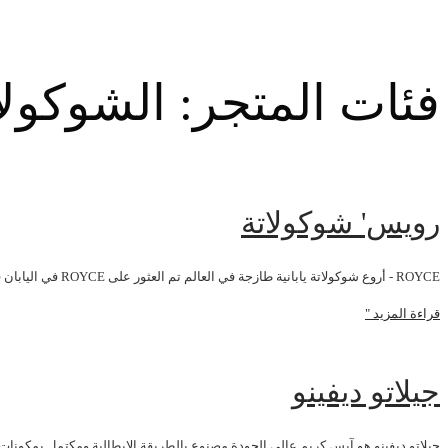
فئات المتجر: الشوكولا
رويس' شوكولاتة
ROYCE - أروع شوكولاتة يابانية طازجة في العالم تم العثور على ROYCE في اليابان في سابورو عام 1983 ومنذ ذلك الحين أصبح مصدر فخر
قراءة المزيد "
جيلاتو ديفينو
جيلاتو ديفينو هو آيس كريم عالي الجودة مصنوع بالطريقة الإيطالية ومكتمل بمكونات طازجة وطبيعية. 