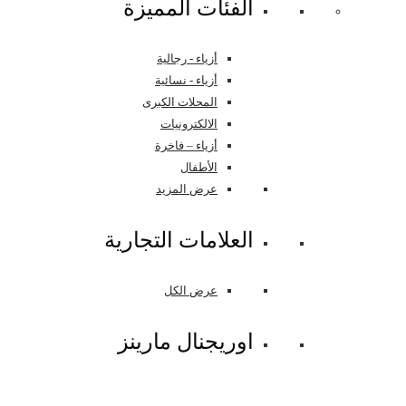
اﻟﻔﺌﺎﺕ اﻟﻤﻤﻴﺰﺓ
أزياء - رجالية
أزياء - نسائية
المحلات الكبرى
الالكترونيات
أزياء – فاخرة
الأطفال
عرض المزيد
العلامات التجارية
عرض الكل
اوريجنال مارينز