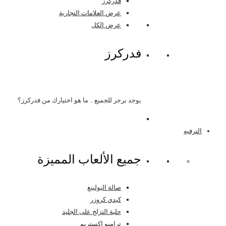
فدركرز
عرض العلامات التجارية
عرض الكل
فدركرز
يوجد برجر للجميع .. ما هو اختيارك من فدركرز؟
الترفيه
جميع الألعاب المميزة
صالة البولينغ
كيدي كروزر
حلبة التزلج على الجليد
ترامبو اكستريم