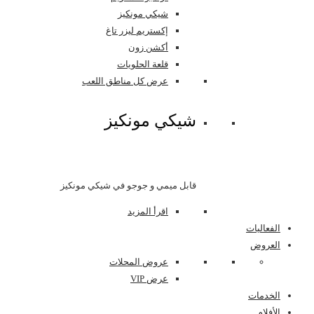
شيكي مونكيز
إكستريم ليزر تاغ
أكشن زون
قلعة الحلويات
عرض كل مناطق اللعب
شيكي مونكيز
قابل ميمي و جوجو في شيكي مونكيز
اقرأ المزيد
الفعاليات
العروض
عروض المحلات
عرض VIP
الخدمات
الأفلام