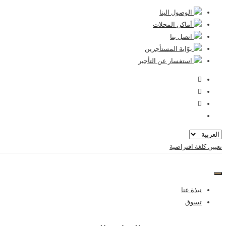
تخطى
الوصول الينا
الى
أماكن المحلات
المحتوى
اتصل بنا
ﺑﻮّاﺑﺔ اﻟﻤﺴﺘﺄﺟﺮﻳﻦ
استفسار عن التأجير
تعيين كلغة افتراضية
نبذة عنا
تسوق