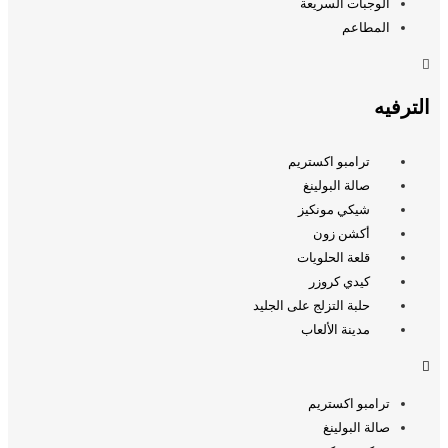
الوجبات السريعة
المطاعم
الترفيه
ترامبو اكستريم
صالة البولينغ
شيكي مونكيز
أكشن زون
قلعة الحلويات
كيدي كروزر
حلبة التزلج على الجليد
مدينة الألعاب
ترامبو اكستريم
صالة البولينغ