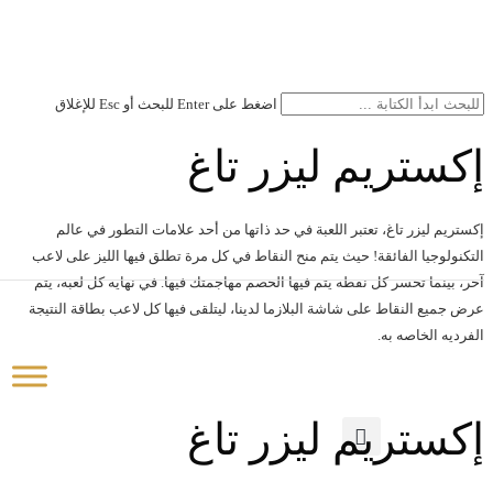
اضغط على Enter للبحث أو Esc للإغلاق
إكستريم ليزر تاغ
إكستريم ليزر تاغ، تعتبر اللعبة في حد ذاتها من أحد علامات التطور في عالم
التكنولوجيا الفائقة! حيث يتم منح النقاط في كل مرة تطلق فيها الليز على لاعب
آخر، بينما تخسر كل نقطة يتم فيها الخصم مهاجمتك فيها. في نهاية كل لعبة، يتم
عرض جميع النقاط على شاشة البلازما لدينا، ليتلقى فيها كل لاعب بطاقة النتيجة
الفرديه الخاصه به.
إكستريم ليزر تاغ