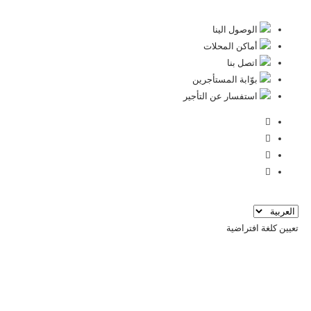
الوصول الينا
أماكن المحلات
اتصل بنا
ﺑﻮّاﺑﺔ اﻟﻤﺴﺘﺄﺟﺮﻳﻦ
استفسار عن التأجير
تعيين كلغة افتراضية