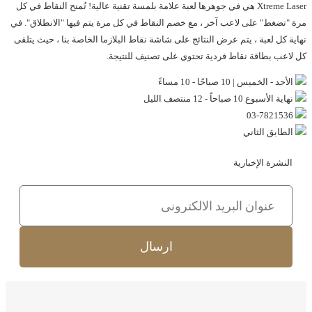
Xtreme Laser هي في جوهرها لعبة علامة بلمسة تقنية عالية! تُمنح النقاط في كل
مرة "تضغط" على لاعب آخر ، مع خصم النقاط في كل مرة يتم فيها "الانطلاق". في
نهاية كل لعبة ، يتم عرض النتائج على شاشة نقاط البلازما الخاصة بنا ، حيث يتلقى
كل لاعب بطاقة نقاط فردية تحتوي على تصنيف للنتيجة.
الأحد - الخميس | 10 صباحًا - 10 مساءً
نهاية الأسبوع 10 صباحاً - 12 منتصف الليل
03-7821536
الطابق الثاني
النشرة الإخبارية
ارسال