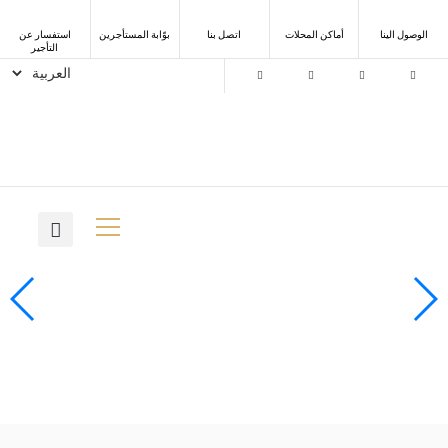
الوصول الينا
أماكن المحلات
اتصل بنا
ﺑﻮّاﺑﺔ اﻟﻤﺴﺘﺄﺟﺮﻳﻦ
استفسار عن
التأجير