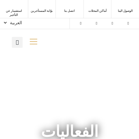
الوصول الينا
أماكن المحلات
اتصل بنا
ﺑﻮّاﺑﺔ اﻟﻤﺴﺘﺄﺟﺮﻳﻦ
استفسار عن
التأجير
الفعاليات