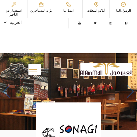
الوصول الينا
أماكن المحلات
اتصل بنا
ﺑﻮّاﺑﺔ اﻟﻤﺴﺘﺄﺟﺮﻳﻦ
استفسار عن
التأجير