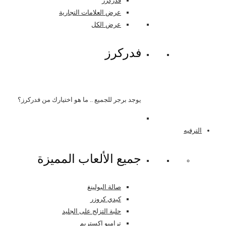
فدركرز
عرض العلامات التجارية
عرض الكل
فدركرز
يوجد برجر للجميع .. ما هو اختيارك من فدركرز؟
الترفيه
جميع الألعاب المميزة
صالة البولينغ
كيدي كروزر
حلبة التزلج على الجليد
ترامبو اكستريم