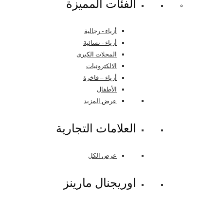
اﻟﻔﺌﺎﺕ اﻟﻤﻤﻴﺰﺓ
أزياء - رجالية
أزياء - نسائية
المحلات الكبرى
الالكترونيات
أزياء – فاخرة
الأطفال
عرض المزيد
العلامات التجارية
عرض الكل
اوريجنال مارينز