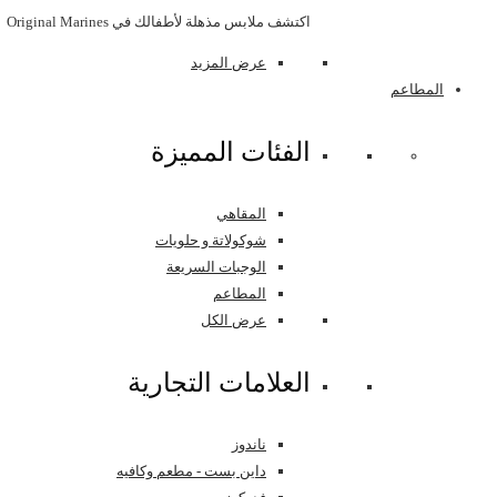
اكتشف ملابس مذهلة لأطفالك في Original Marines
عرض المزيد
المطاعم
اﻟﻔﺌﺎﺕ اﻟﻤﻤﻴﺰﺓ
المقاهي
شوكولاتة و حلويات
الوجبات السريعة
المطاعم
عرض الكل
العلامات التجارية
ناندوز
داين بست - مطعم وكافيه