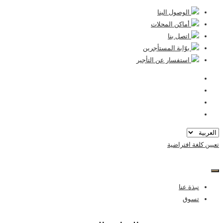
تخطى
الوصول الينا
الى
أماكن المحلات
المحتوى
اتصل بنا
ﺑﻮّاﺑﺔ اﻟﻤﺴﺘﺄﺟﺮﻳﻦ
استفسار عن التأجير
تعيين كلغة افتراضية
نبذة عنا
تسوق