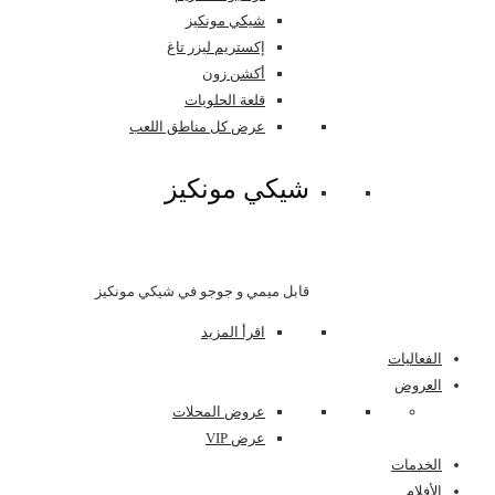
شيكي مونكيز
إكستريم ليزر تاغ
أكشن زون
قلعة الحلويات
عرض كل مناطق اللعب
شيكي مونكيز
قابل ميمي و جوجو في شيكي مونكيز
اقرأ المزيد
الفعاليات
العروض
عروض المحلات
عرض VIP
الخدمات
الأفلام