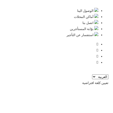
الوصول الينا
أماكن المحلات
اتصل بنا
ﺑﻮّاﺑﺔ اﻟﻤﺴﺘﺄﺟﺮﻳﻦ
استفسار عن التأجير
تعيين كلغة افتراضية