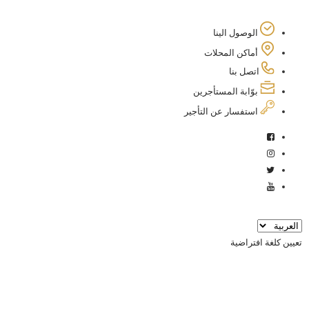
الوصول الينا
أماكن المحلات
اتصل بنا
ﺑﻮّاﺑﺔ اﻟﻤﺴﺘﺄﺟﺮﻳﻦ
استفسار عن التأجير
تعيين كلغة افتراضية