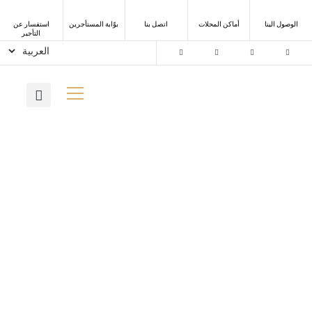
الوصول الينا
أماكن المحلات
اتصل بنا
ﺑﻮّاﺑﺔ اﻟﻤﺴﺘﺄﺟﺮﻳﻦ
استفسار عن
التأجير